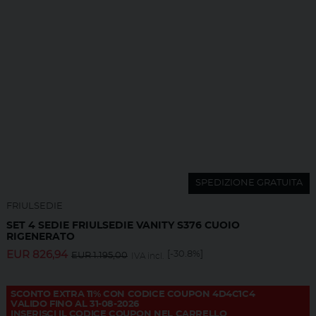
SPEDIZIONE GRATUITA
FRIULSEDIE
SET 4 SEDIE FRIULSEDIE VANITY S376 CUOIO
RIGENERATO
EUR
826,94
[-30.8%]
EUR
1.195,00
IVA incl.
SCONTO EXTRA 11% CON CODICE COUPON 4D4C1C4
VALIDO FINO AL 31-08-2026
INSERISCI IL CODICE COUPON NEL CARRELLO