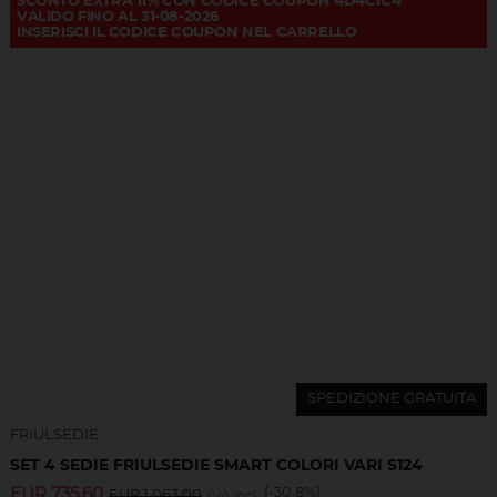
SCONTO EXTRA 11% CON CODICE COUPON 4D4C1C4
VALIDO FINO AL 31-08-2026
INSERISCI IL CODICE COUPON NEL CARRELLO
SPEDIZIONE GRATUITA
FRIULSEDIE
SET 4 SEDIE FRIULSEDIE SMART COLORI VARI S124
EUR
735,60
[-30.8%]
EUR
1.063,00
IVA incl.