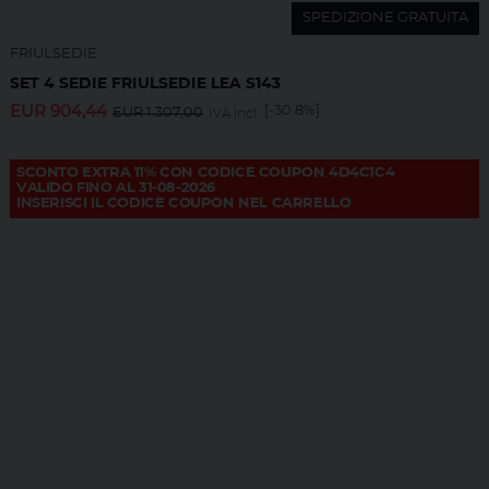
SPEDIZIONE GRATUITA
FRIULSEDIE
SET 4 SEDIE FRIULSEDIE LEA S143
EUR
904,44
[-30.8%]
EUR
1.307,00
IVA incl.
SCONTO EXTRA 11% CON CODICE COUPON 4D4C1C4
VALIDO FINO AL 31-08-2026
INSERISCI IL CODICE COUPON NEL CARRELLO