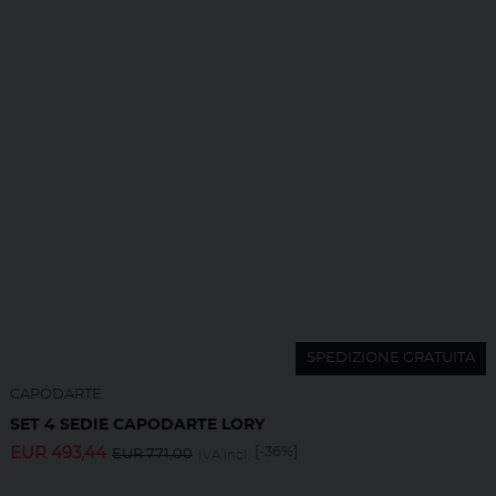
SPEDIZIONE GRATUITA
CAPODARTE
SET 4 SEDIE CAPODARTE LORY
EUR
493,44
[-36%]
EUR
771,00
IVA incl.