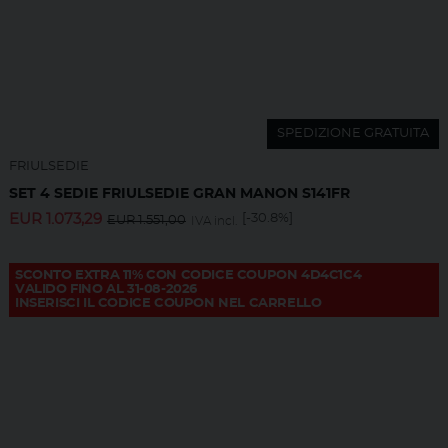
SPEDIZIONE GRATUITA
FRIULSEDIE
SET 4 SEDIE FRIULSEDIE GRAN MANON S141FR
EUR
1.073,29
[-30.8%]
EUR
1.551,00
IVA incl.
SCONTO EXTRA 11% CON CODICE COUPON 4D4C1C4
VALIDO FINO AL 31-08-2026
INSERISCI IL CODICE COUPON NEL CARRELLO