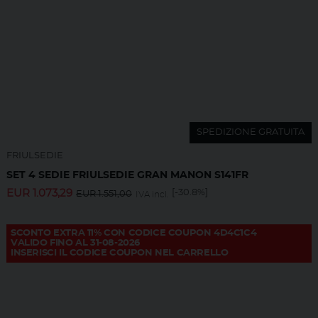
SPEDIZIONE GRATUITA
FRIULSEDIE
SET 4 SEDIE FRIULSEDIE GRAN MANON S141FR
EUR
1.073,29
[-30.8%]
EUR
1.551,00
IVA incl.
SCONTO EXTRA 11% CON CODICE COUPON 4D4C1C4
VALIDO FINO AL 31-08-2026
INSERISCI IL CODICE COUPON NEL CARRELLO