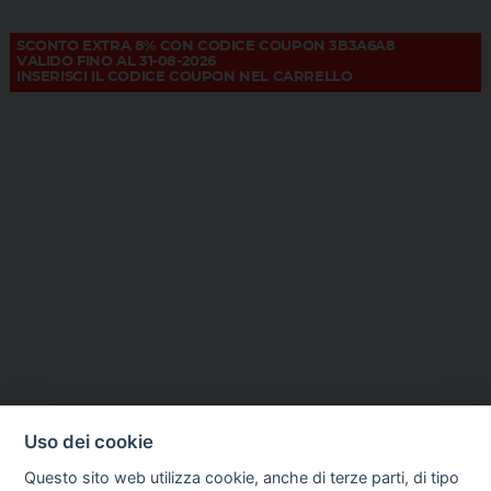
SCONTO EXTRA 8% CON CODICE COUPON 3B3A6A8
VALIDO FINO AL 31-08-2026
INSERISCI IL CODICE COUPON NEL CARRELLO
Uso dei cookie
Questo sito web utilizza cookie, anche di terze parti, di tipo