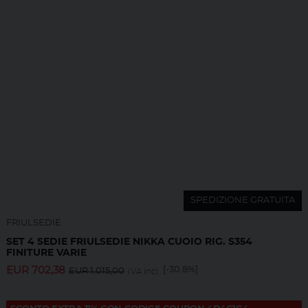
SPEDIZIONE GRATUITA
FRIULSEDIE
SET 4 SEDIE FRIULSEDIE NIKKA CUOIO RIG. S354
FINITURE VARIE
EUR
702,38
[-30.8%]
EUR
1.015,00
IVA incl.