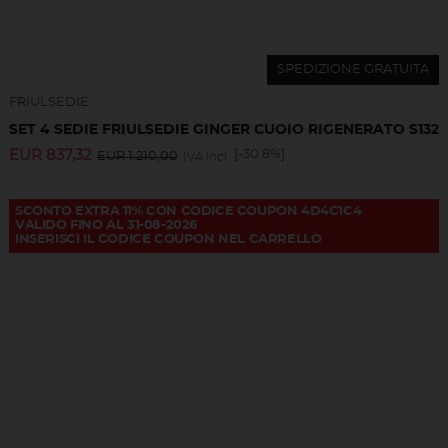
SPEDIZIONE GRATUITA
FRIULSEDIE
SET 4 SEDIE FRIULSEDIE GINGER CUOIO RIGENERATO S132
EUR
837,32
[-30.8%]
EUR
1.210,00
IVA incl.
SCONTO EXTRA 11% CON CODICE COUPON 4D4C1C4
VALIDO FINO AL 31-08-2026
INSERISCI IL CODICE COUPON NEL CARRELLO