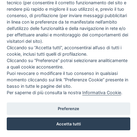
tecnico (per consentire il corretto funzionamento del sito e
rendere più rapido e migliore il suo utilizzo) e, previo il tuo
PAGAMENTO CON CARTA DI CREDITO: NUOVE
REGOLE PER TUTELARE I PAGAMENTI E-COMMERCE
consenso, di profilazione (per inviare messaggi pubblicitari
in linea con le preferenze da te manifestate nell’ambito
dell’utilizzo delle funzionalità e della navigazione in rete e/o
per effettuare analisi e monitoraggio dei comportamenti dei
visitatori del sito).
Cliccando su “Accetta tutti”, acconsentirai all’uso di tutti i
cookie, inclusi tutti quelli di profilazione.
Cliccando su “Preferenze” potrai selezionare analiticamente
a quali cookie acconsentire.
Puoi revocare o modificare il tuo consenso in qualsiasi
momento cliccando sul link “Preferenze Cookie” presente in
basso in tutte le pagine del sito.
Per saperne di più consulta la nostra
Informativa Cookie
.
Preferenze
FEEDBACK: PIÙ DI 1200 RECENSIONI DAL 2012 !!
Accetta tutti