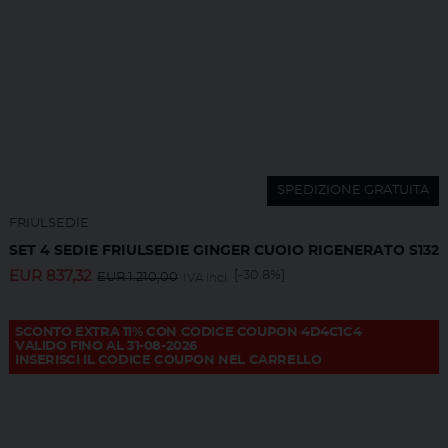
SPEDIZIONE GRATUITA
FRIULSEDIE
SET 4 SEDIE FRIULSEDIE GINGER CUOIO RIGENERATO S132
EUR
837,32
[-30.8%]
EUR
1.210,00
IVA incl.
SCONTO EXTRA 11% CON CODICE COUPON 4D4C1C4
VALIDO FINO AL 31-08-2026
INSERISCI IL CODICE COUPON NEL CARRELLO