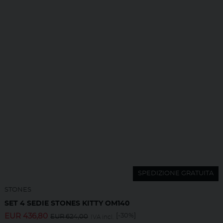
SPEDIZIONE GRATUITA
STONES
SET 4 SEDIE STONES KITTY OM140
EUR
436,80
[-30%]
EUR
624,00
IVA incl.