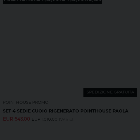
PROMO VALIDA DAL 01/08/2026 AL 31/08/2026 -36,34%
SPEDIZIONE GRATUITA
POINTHOUSE PROMO
SET 4 SEDIE CUOIO RIGENERATO POINTHOUSE PAOLA
EUR
643,00
EUR
1.010,00
IVA incl.