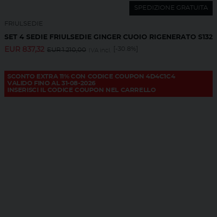
SPEDIZIONE GRATUITA
FRIULSEDIE
SET 4 SEDIE FRIULSEDIE GINGER CUOIO RIGENERATO S132
EUR
837,32
[-30.8%]
EUR
1.210,00
IVA incl.
SCONTO EXTRA 11% CON CODICE COUPON 4D4C1C4
VALIDO FINO AL 31-08-2026
INSERISCI IL CODICE COUPON NEL CARRELLO