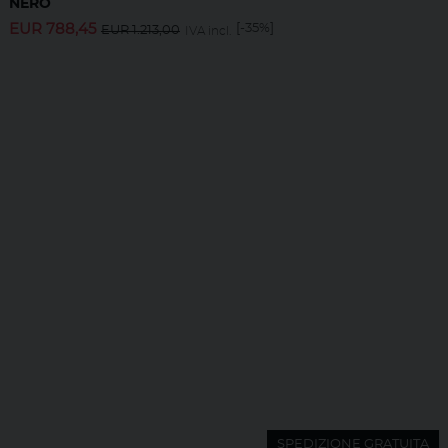
NERO
EUR
788,45
[-35%]
EUR
1.213,00
IVA incl.
SPEDIZIONE GRATUITA