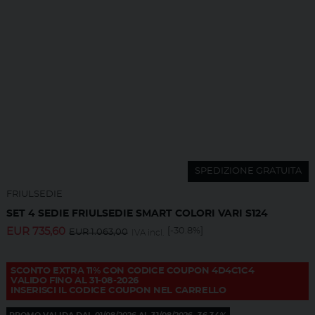
SPEDIZIONE GRATUITA
FRIULSEDIE
SET 4 SEDIE FRIULSEDIE SMART COLORI VARI S124
EUR
735,60
[-30.8%]
EUR
1.063,00
IVA incl.
SCONTO EXTRA 11% CON CODICE COUPON 4D4C1C4
VALIDO FINO AL 31-08-2026
INSERISCI IL CODICE COUPON NEL CARRELLO