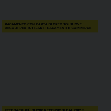
PAGAMENTO CON CARTA DI CREDITO: NUOVE
REGOLE PER TUTELARE I PAGAMENTI E-COMMERCE
FEEDBACK: PIÙ DI 1200 RECENSIONI DAL 2012 !!