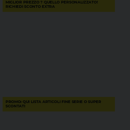
MIGLIOR PREZZO ? QUELLO PERSONALIZZATO!
RICHIEDI SCONTO EXTRA
PROMO: QUI LISTA ARTICOLI FINE SERIE O SUPER
SCONTATI