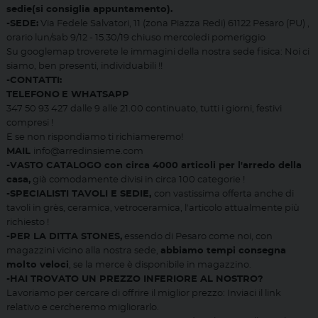
sedie
(si consiglia appuntamento).
-SEDE:
Via Fedele Salvatori, 11 (zona Piazza Redi) 61122 Pesaro (PU) ,
orario lun/sab 9/12 - 15.30/19 chiuso mercoledi pomeriggio
Su googlemap troverete le immagini della nostra sede fisica: Noi ci
siamo, ben presenti, individuabili !!
-CONTATTI:
TELEFONO
E WHATSAPP
347 50 93 427 dalle 9 alle 21.00 continuato, tutti i giorni, festivi
compresi !
E se non rispondiamo ti richiameremo!
MAIL
info@arredinsieme.com
-VASTO CATALOGO con circa 4000 articoli per l'arredo della
casa,
già comodamente divisi in circa 100 categorie !
-SPECIALISTI TAVOLI E SEDIE,
con vastissima offerta anche di
tavoli in grès, ceramica, vetroceramica, l'articolo attualmente più
richiesto !
-PER LA DITTA
STONES,
essendo di Pesaro come noi, con
magazzini vicino alla nostra sede,
abbiamo tempi consegna
molto veloci
, se la merce è disponibile in magazzino.
-HAI TROVATO UN PREZZO INFERIORE AL NOSTRO?
Lavoriamo per cercare di offrire il miglior prezzo: Inviaci il link
relativo e cercheremo migliorarlo.