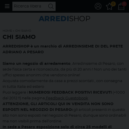
0
0
HOME
» CHI SIAMO
CHI SIAMO
ARREDISHOP
è un marchio di ARREDINSIEME DI DEL PRETE
ADRIANO A PESARO
Siamo un negozio di arredamento
, Arredinsieme di Pesaro, con
sede fisica certa e riconosciuta, da più di 20 anni ! Non uno dei tanti
uffici spesso anonimi che vendono online!
Acquista comodamente da casa a prezzi scontati , con consegna
in tutta Italia ed estero
Puoi leggere i
NUMEROSI FEEDBACK POSITIVI RICEVUTI
(+1000
dal 2012 !!) nella pagina
Feedback Guestobook
ATTENZIONE, GLI ARTICOLI QUI IN VENDITA NON SONO
ESPOSTI NEL NEGOZIO DI PESARO:
gli articoli presenti in questo
sito non sono esposti nel negozio di Pesaro, dunque sono ordinabili
ma non visibili prima dell'ordine.
In sede a Pesaro esposizione solo di circa 25 modelli di