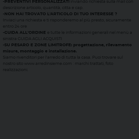
-PREVENTIVI PERSONALIZZATI
inviando richiesta sulla mail con
descrizione articolo, quantità, citta e cap.
-NON HAI TROVATO L'ARTICOLO DI TUO INTERESSE ?
Inviaci una richiesta e ti risponderemo al più presto, sicuramente
entro 24 ore
-GUIDA ALL'ORDINE
e tutte le informazioni generali nel menù a
sinistra GUIDA AGLI ACQUISTI
-SU PESARO E ZONE LIMITROFE: progettazione, rilevamento
misure, montaggio e installazione.
Siamo rivenditori per l'arredo di tutta la casa. Puoi trovare sul
nostro sito www.arredinsieme.com : marchi trattati, foto
realizzazioni.